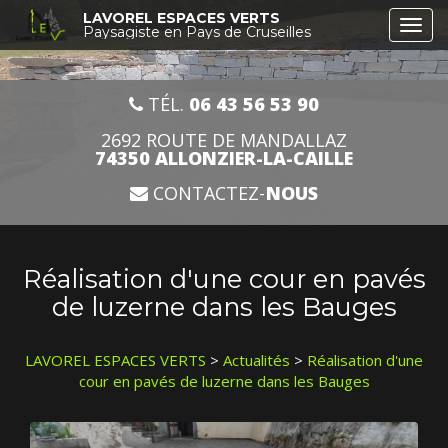
Aller
LAVOREL ESPACES VERTS
Togg
au
Paysagiste en Pays de Cruseilles
navi
contenu
principal
TÉL.
06 43 56 53 90
2692 ROUTE DE MANDALLAZ
74350 ALLONZIER-LA-CAILLE
CONTACTEZ-
NOUS
Réalisation d'une cour en pavés
de luzerne dans les Bauges
LAVOREL ESPACES VERTS
>
Actualités
>
Réalisation d'une
cour en pavés de luzerne dans les Bauges