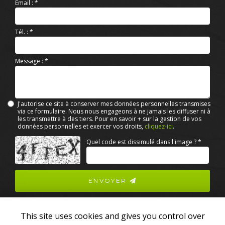
Email :
*
Tél. :
*
Message :
*
J'autorise ce site à conserver mes données personnelles transmises
via ce formulaire. Nous nous engageons à ne jamais les diffuser ni à
les transmettre à des tiers. Pour en savoir + sur la gestion de vos
données personnelles et exercer vos droits,
cliquez-ici
.
Acceptation
Quel code est dissimulé dans l'image ?
*
RGPD
*
ENVOYER
This site uses cookies and gives you control over