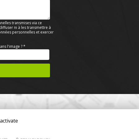
nelles transmises via ce
ffuser ni à les transmettre à
données personnelles et exercer
ans l'image ?
*
activate
Création et référencement de site Internet
Demande de Devis