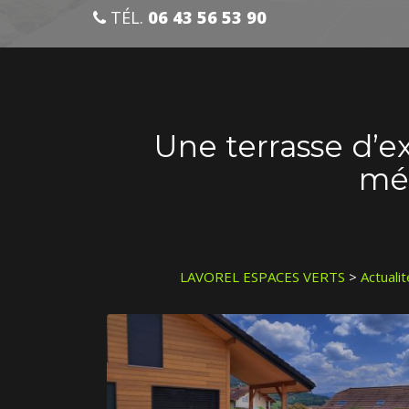
TÉL.
06 43 56 53 90
Une terrasse d’e
mél
LAVOREL ESPACES VERTS
>
Actuali