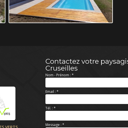
Contactez votre paysagi
Cruseilles
Nom - Prénom :
*
Email :
*
Tél. :
*
Message :
*
ES VERTS