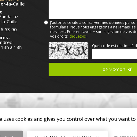
er-la-Caille
e
Mandallaz
la-Caille
J'autorise ce site à conserver mes données person
formulaire. Nous nous engageons à ne jamais les di
56 53 90
des tiers. Pour en savoir + sur la gestion de vos 
vos droits,
cliquez-ici
.
ires
:
endredi
Acceptation
Quel code est dissimulé d
 13h à 18h
RGPD
*
ENVOYER
te uses cookies and gives you control over what you want to 
s
re expérience utilisateur. En cliquant sur le lien suivant,