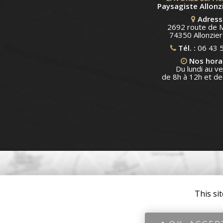
Paysagiste Allonzi
Adress
2692 route de 
74350 Allonzier-
Tél. :
06 43 
Nos hora
Du lundi au v
de 8h à 12h et de
This si
LAVOREL ESPACES VERTS : Paysagiste à Allonzier-la-Caille
2692 route de Mandallaz - 74350 Allonzier-la-Caille
Mentions légales
-
Plan du site
-
Liens utiles
-
Secteur
-
Cookie
En savoir +
Nous utilisons des cookies sur ce site pour améliorer vot