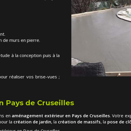
nt.
on de murs en pierre.
tude à la conception puis à la
ur réaliser vos brise-vues ;
 Pays de Cruseilles
ons en
aménagement extérieur en Pays de Cruseilles
. Votre e
pour la
création de jardin
, la
création de massifs
, la
pose de cl
érieur en Pays de Cruseilles.