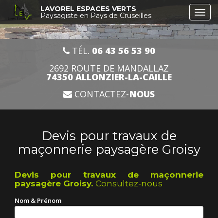
Aller
LAVOREL ESPACES VERTS
Togg
au
Paysagiste en Pays de Cruseilles
navi
contenu
principal
TÉL.
06 43 56 53 90
2692 ROUTE DE MANDALLAZ
74350 ALLONZIER-LA-CAILLE
CONTACTEZ-
NOUS
Devis pour travaux de
maçonnerie paysagère Groisy
Devis pour travaux de maçonnerie
paysagère Groisy.
Consultez-nous
Nom & Prénom