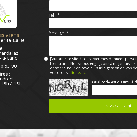
Tél. :
*
Message :
*
ES VERTS
er-la-Caille
e
Mandallaz
la-Caille
J'autorise ce site à conserver mes données person
formulaire. Nous nous engageons à ne jamais les di
56 53 90
des tiers. Pour en savoir + sur la gestion de vos 
vos droits,
cliquez-ici
.
ires
:
endredi
Acceptation
Quel code est dissimulé d
 13h à 18h
RGPD
*
ENVOYER