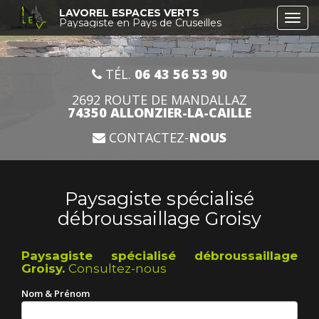
Aller
LAVOREL ESPACES VERTS
Togg
au
Paysagiste en Pays de Cruseilles
navi
contenu
principal
TÉL.
06 43 56 53 90
2692 ROUTE DE MANDALLAZ
74350 ALLONZIER-LA-CAILLE
CONTACTEZ-
NOUS
Paysagiste spécialisé
débroussaillage Groisy
Paysagiste spécialisé débroussaillage
Groisy.
Consultez-nous
Nom & Prénom