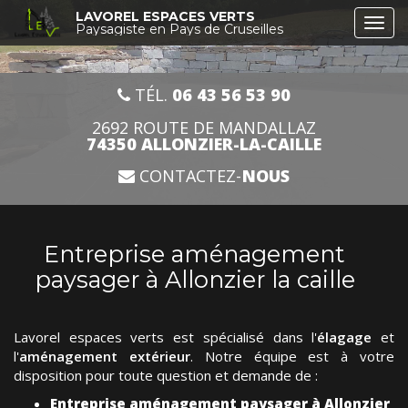
Aller
LAVOREL ESPACES VERTS
Togg
au
Paysagiste en Pays de Cruseilles
navi
contenu
principal
TÉL.
06 43 56 53 90
2692 ROUTE DE MANDALLAZ
74350 ALLONZIER-LA-CAILLE
CONTACTEZ-
NOUS
Entreprise aménagement
paysager à Allonzier la caille
Lavorel espaces verts est spécialisé dans l'
élagage
et
l'
aménagement extérieur
. Notre équipe est à votre
disposition pour toute question et demande de :
Entreprise aménagement paysager à Allonzier