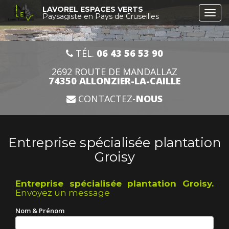
Aller
LAVOREL ESPACES VERTS
Togg
au
Paysagiste en Pays de Cruseilles
navi
contenu
principal
TÉL.
06 43 56 53 90
2692 ROUTE DE MANDALLAZ
74350 ALLONZIER-LA-CAILLE
CONTACTEZ-
NOUS
Entreprise spécialisée plantation
Groisy
Entreprise spécialisée plantation Groisy.
Envoyez un message
Nom & Prénom